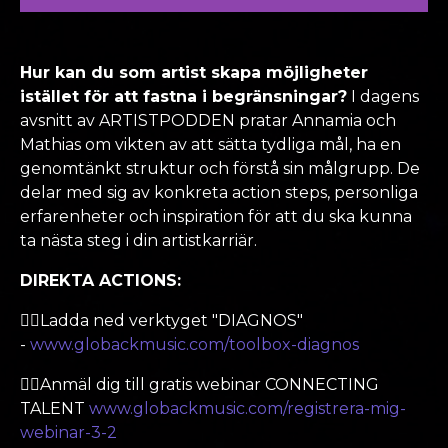
Hur kan du som artist skapa möjligheter
istället för att fastna i begränsningar?
I dagens
avsnitt av ARTISTPODDEN pratar Annamia och
Mathias om vikten av att sätta tydliga mål, ha en
genomtänkt struktur och förstå sin målgrupp. De
delar med sig av konkreta action steps, personliga
erfarenheter och inspiration för att du ska kunna
ta nästa steg i din artistkarriär.
DIREKTA ACTIONS:
👉🏽Ladda ned verktyget "DIAGNOS"
-
www.globackmusic.com/toolbox-diagnos
👉🏽Anmäl dig till gratis webinar CONNECTING
TALENT
www.globackmusic.com/registrera-mig-
webinar-3-2