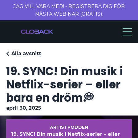
JAG VILL VARA MED! - REGISTRERA DIG FÖR
NÄSTA WEBINAR (GRATIS).
Alla avsnitt
19. SYNC! Din musik i
Netflix-serier – eller
bara en dröm💭
april 30, 2025