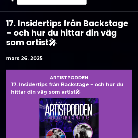
Search
Avsnitt
17. Insidertips från Backstage
– och hur du hittar din väg
som artist🎤
mars 26, 2025