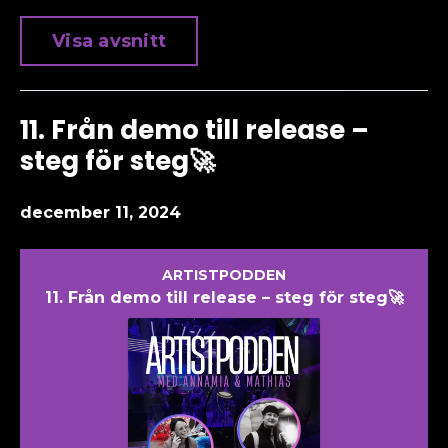
Visa avsnitt
Kika din skräppost eller "alla inkorgar" om du
inte ser våra mail. Självklart kan du
avregistrera dig när du vill.
11. Från demo till release –
steg för steg🚀
december 11, 2024